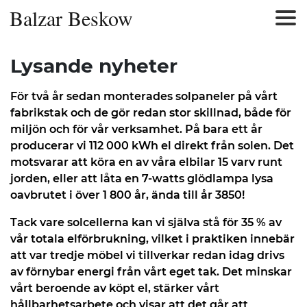
Balzar Beskow
Lysande nyheter
För två år sedan monterades solpaneler på vårt
fabrikstak och de gör redan stor skillnad, både för
miljön och för vår verksamhet. På bara ett år
producerar vi 112 000 kWh el direkt från solen. Det
motsvarar att köra en av våra elbilar 15 varv runt
jorden, eller att låta en 7-watts glödlampa lysa
oavbrutet i över 1 800 år, ända till år 3850!
Tack vare solcellerna kan vi själva stå för 35 % av
vår totala elförbrukning, vilket i praktiken innebär
att var tredje möbel vi tillverkar redan idag drivs
av förnybar energi från vårt eget tak. Det minskar
vårt beroende av köpt el, stärker vårt
hållbarhetsarbete och visar att det går att