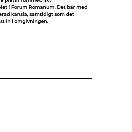
ga plats i rummet, likt
let i Forum Romanum. Det bär med
kerad känsla, samtidigt som det
st in i omgivningen.