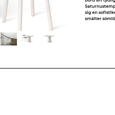
bord sin tydli
Saturnustemp
sig en sofisti
smälter sömlö