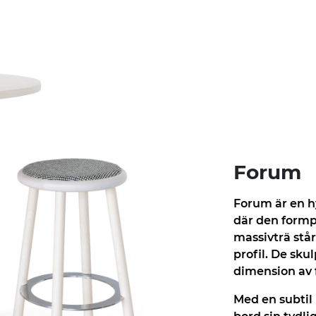
Forum
Forum är en hy
där den formp
massivträ stå
profil. De sku
dimension av 
Med en subtil 