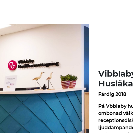
Vibblab
Husläk
Färdig 2018
På Vbblaby h
ombonad välk
receptionsdis
ljuddämpande 