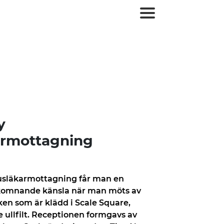
y
armottagning
usläkarmottagning får man en
omnande känsla när man möts av
ken som är klädd i Scale Square,
ullfilt. Receptionen formgavs av