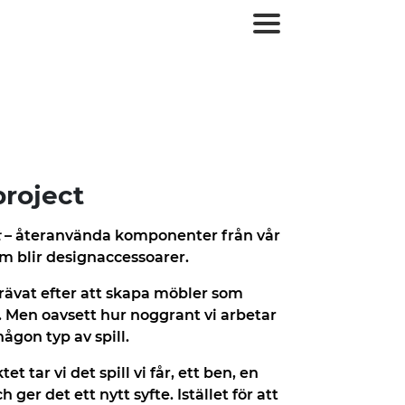
roject
t
– återanvända komponenter från vår
m blir designaccessoarer.
strävat efter att skapa möbler som
d. Men oavsett hur noggrant vi arbetar
 någon typ av spill.
et tar vi det spill vi får, ett ben, en
h ger det ett nytt syfte. Istället för att