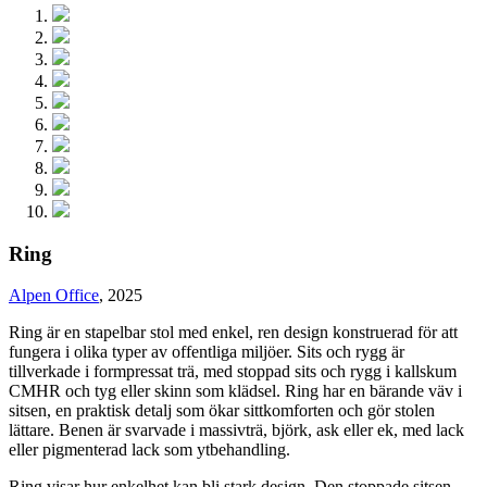
Ring
Alpen Office
, 2025
Ring är en stapelbar stol med enkel, ren design konstruerad för att
fungera i olika typer av offentliga miljöer. Sits och rygg är
tillverkade i formpressat trä, med stoppad sits och rygg i kallskum
CMHR och tyg eller skinn som klädsel. Ring har en bärande väv i
sitsen, en praktisk detalj som ökar sittkomforten och gör stolen
lättare. Benen är svarvade i massivträ, björk, ask eller ek, med lack
eller pigmenterad lack som ytbehandling.
Ring visar hur enkelhet kan bli stark design. Den stoppade sitsen